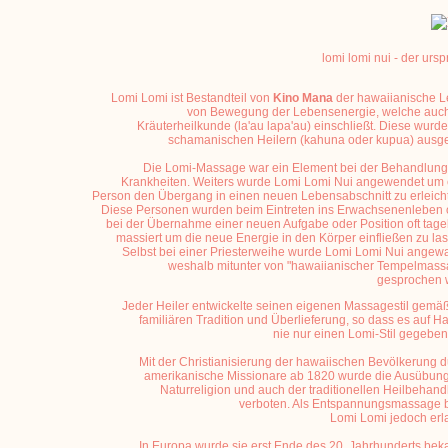
lomi lomi nui - der urs
Lomi Lomi ist Bestandteil von
Kino Mana
der hawaiianische L
von Bewegung der Lebensenergie, welche auch
Kräuterheilkunde (la'au lapa'au) einschließt. Diese wurd
schamanischen Heilern (kahuna oder kupua) ausge
Die Lomi-Massage war ein Element bei der Behandlung
Krankheiten. Weiters wurde Lomi Lomi Nui angewendet um 
Person den Übergang in einen neuen Lebensabschnitt zu erleich
Diese Personen wurden beim Eintreten ins Erwachsenenleben 
bei der Übernahme einer neuen Aufgabe oder Position oft tag
massiert um die neue Energie in den Körper einfließen zu la
Selbst bei einer Priesterweihe wurde Lomi Lomi Nui angew
weshalb mitunter von "hawaiianischer Tempelmass
gesprochen w
Jeder Heiler entwickelte seinen eigenen Massagestil gemä
familiären Tradition und Überlieferung, so dass es auf H
nie nur einen Lomi-Stil gegeben
Mit der Christianisierung der hawaiischen Bevölkerung 
amerikanische Missionare ab 1820 wurde die Ausübung
Naturreligion und auch der traditionellen Heilbehan
verboten. Als Entspannungsmassage b
Lomi Lomi jedoch erl
In Europa wurde sie erst Ende des 20. Jahrhunderts bek