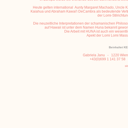
Heute gelten international Aunty Margaret Machado, Uncle 
Kaiahua und Abraham Kawai'i DeCambra als bedeutende Vertr
der Lomi-Stilrichtu
Die neuzeitliche Interpretationen der schamanischen Philos
auf Hawaii ist unter dem Namen Huna bekannt gewor
Die Arbeit mit HUNA ist auch ein wesentl
Apekt der Lomi Lomi Mass
Beinhaltet 
Gabriela Janu - 1220 Wien,
+43(0)699 1 141 37 5
si